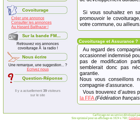
Covoiturage
Si vous souhaitez en sa
promouvoir le covoiturage
Créer une annonce
Consulter les annonces
votre commune, ou ailleurs
Au Hasard Balthazar !
Sur la bande FM...
Covoiturage et Assurance ?
Retrouvez vos annonces
covoiturage Ã la radio !
Au regard des compagnie
occasionnel indemnisé pour f
Nous écrire
pas de modification part
Une remarque, une suggestion... ?
semblerait donc pas néc
Ecrivez nous
garantie.
Question-Réponse
Nous vous conseillons néa
compagnie d'assurance.
Il y a actuellement
39
visiteurs
Vous trouverez d’autres p
sur le site
la FFA
(Fédération français
CarVoyage est un service développé pa
Site optimisé pour un affichage en 1024 x 768 |
Condition