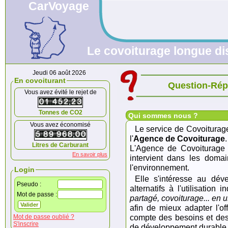
CarVoyage
Le covoiturage longue dis
Jeudi 06 août 2026
En covoiturant
Question-Ré
Vous avez évité le rejet de
Tonnes de CO2
Qui sommes nous ?
Vous avez économisé
Le service de Covoitura
l'
Agence de Covoiturage
.
Litres de Carburant
L'Agence de Covoiturage 
En savoir plus
intervient dans les doma
l'environnement.
Login
Elle s'intéresse au dé
Pseudo :
alternatifs à l'utilisation 
Mot de passe :
partagé, covoiturage... en 
afin de mieux adapter l'of
compte des besoins et de
Mot de passe oublié ?
S'inscrire
de développement durable