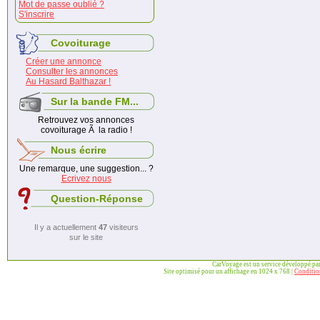
Mot de passe oublié ?
S'inscrire
Covoiturage
Créer une annonce
Consulter les annonces
Au Hasard Balthazar !
Sur la bande FM...
Retrouvez vos annonces
covoiturage Ã la radio !
Nous écrire
Une remarque, une suggestion... ?
Ecrivez nous
Question-Réponse
Il y a actuellement
47
visiteurs
sur le site
CarVoyage est un service développé pa
Site optimisé pour un affichage en 1024 x 768 |
Condition