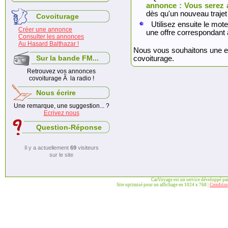
annonce : Vous serez 
dès qu'un nouveau trajet
Covoiturage
Utilisez ensuite le mote
Créer une annonce
une offre correspondant 
Consulter les annonces
Au Hasard Balthazar !
Nous vous souhaitons une exc
Sur la bande FM...
covoiturage.
Retrouvez vos annonces
covoiturage Ã la radio !
Nous écrire
Une remarque, une suggestion... ?
Ecrivez nous
Question-Réponse
Il y a actuellement
69
visiteurs
sur le site
CarVoyage est un service développé pa
Site optimisé pour un affichage en 1024 x 768 |
Condition