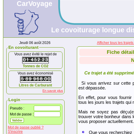
CarVoyage
Le covoiturage longue dis
Jeudi 06 août 2026
Afficher tous les tra
En covoiturant
Fiche détai
Vous avez évité le rejet de
N
Tonnes de CO2
Ce trajet a été supprimé.
Vous avez économisé
Si vous arrivez sur cette p
Litres de Carburant
est dépassée.
En savoir plus
En effet, pour vous fournir
Login
tous les jours les trajets qui 
Pseudo :
Mais ne soyez pas déçu(e
Mot de passe :
trouver votre bonheur dans 
vous proposer actuellement.
Mot de passe oublié ?
S'inscrire
Que vous recherchiez 