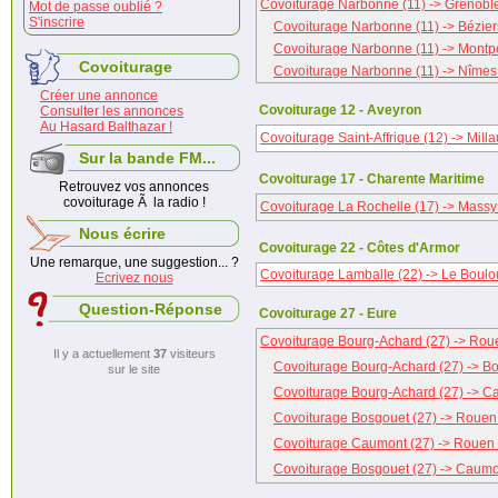
Covoiturage Narbonne (11) -> Grenoble
Mot de passe oublié ?
S'inscrire
Covoiturage Narbonne (11) -> Bézier
Covoiturage Narbonne (11) -> Montpel
Covoiturage
Covoiturage Narbonne (11) -> Nîmes
Créer une annonce
Covoiturage 12 - Aveyron
Consulter les annonces
Au Hasard Balthazar !
Covoiturage Saint-Affrique (12) -> Milla
Sur la bande FM...
Covoiturage 17 - Charente Maritime
Retrouvez vos annonces
covoiturage Ã la radio !
Covoiturage La Rochelle (17) -> Massy
Nous écrire
Covoiturage 22 - Côtes d'Armor
Une remarque, une suggestion... ?
Covoiturage Lamballe (22) -> Le Boulo
Ecrivez nous
Question-Réponse
Covoiturage 27 - Eure
Covoiturage Bourg-Achard (27) -> Rou
Il y a actuellement
37
visiteurs
Covoiturage Bourg-Achard (27) -> Bo
sur le site
Covoiturage Bourg-Achard (27) -> C
Covoiturage Bosgouet (27) -> Rouen
Covoiturage Caumont (27) -> Rouen 
Covoiturage Bosgouet (27) -> Caumo