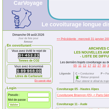
CarVoyage
Le covoiturage longue dis
Dimanche 09 août 2026
Jour de fete pour
<< Précédente : mercredi 31 janvier 20
Amour
En covoiturant
ARCHIVES 
Vous avez évité le rejet de
LES NOUVELLES AN
- LISTE DE DIFF
Tonnes de CO2
Les dernièrs trajets covoiturage au dé
05
11
12
17
22
27
30
3
Vous avez économisé
Légende
C
= Conducteur
P
= Pa
Litres de Carburant
Retour proposé
En savoir plus
Pour obtenir le détail du traj
Login
Covoiturage 05 - Hautes Alpes
Pseudo :
Covoiturage Briançon (05) -> Paris Gén
Mot de passe :
Covoiturage 11 - Aude