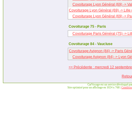
Covoiturage Lyon Général (69) -> Va
Covoiturage Lyon Général (69) -> Lille 
Covoiturage Lyon Général (69) -> Par
Covoiturage 75 - Paris
Covoiturage Paris Général (75) -> Lil
Covoiturage 84 - Vaucluse
Covoiturage Avignon (84) -> Paris Géné
Covoiturage Avignon (84) -> Lyon Gé
<< Précédente : mercredi 12 septembr
Retou
CarVoyage est un service développé pa
Site optimisé pour un affichage en 1024 x 768 |
Condition