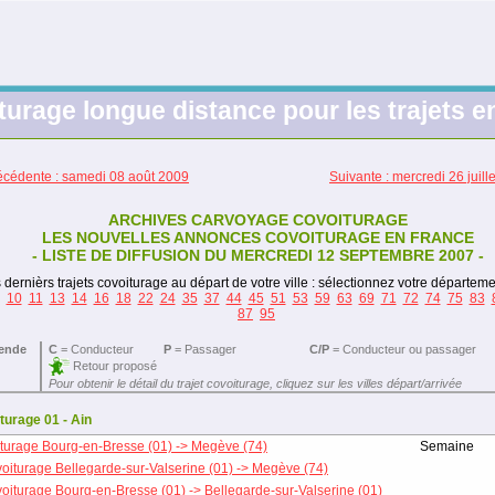
turage longue distance pour les trajets e
écédente : samedi 08 août 2009
Suivante : mercredi 26 juill
ARCHIVES CARVOYAGE COVOITURAGE
LES NOUVELLES ANNONCES COVOITURAGE EN FRANCE
- LISTE DE DIFFUSION DU MERCREDI 12 SEPTEMBRE 2007 -
 dernièrs trajets covoiturage au départ de votre ville : sélectionnez votre départeme
10
11
13
14
16
18
22
24
35
37
44
45
51
53
59
63
69
71
72
74
75
83
87
95
ende
C
= Conducteur
P
= Passager
C/P
= Conducteur ou passager
Retour proposé
Pour obtenir le détail du trajet covoiturage, cliquez sur les villes départ/arrivée
turage 01 - Ain
turage Bourg-en-Bresse (01) -> Megève (74)
Semaine
oiturage Bellegarde-sur-Valserine (01) -> Megève (74)
oiturage Bourg-en-Bresse (01) -> Bellegarde-sur-Valserine (01)