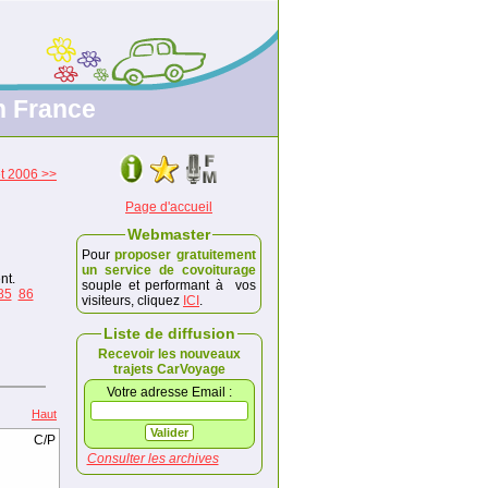
n France
et 2006 >>
Page d'accueil
Webmaster
Pour
proposer gratuitement
un service de covoiturage
nt.
souple et performant à vos
85
86
visiteurs, cliquez
ICI
.
Liste de diffusion
Recevoir les nouveaux
trajets CarVoyage
Votre adresse Email :
Haut
C/P
Consulter les archives