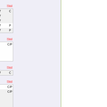
Haut
7
C
7
7
7
P
7
P
Haut
C/P
Haut
7
C
Haut
C/P
C/P