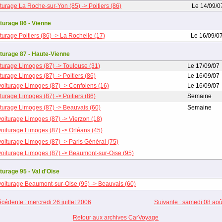
turage La Roche-sur-Yon (85) -> Poitiers (86)
Le 14/09/0
turage 86 - Vienne
turage Poitiers (86) -> La Rochelle (17)
Le 16/09/0
turage 87 - Haute-Vienne
turage Limoges (87) -> Toulouse (31)
Le 17/09/07
turage Limoges (87) -> Poitiers (86)
Le 16/09/07
oiturage Limoges (87) -> Confolens (16)
Le 16/09/07
turage Limoges (87) -> Poitiers (86)
Semaine
turage Limoges (87) -> Beauvais (60)
Semaine
oiturage Limoges (87) -> Vierzon (18)
oiturage Limoges (87) -> Orléans (45)
oiturage Limoges (87) -> Paris Général (75)
oiturage Limoges (87) -> Beaumont-sur-Oise (95)
turage 95 - Val d'Oise
oiturage Beaumont-sur-Oise (95) -> Beauvais (60)
cédente : mercredi 26 juillet 2006
Suivante : samedi 08 ao
Retour aux archives CarVoyage