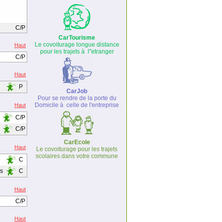
C/P
CarTourisme
Le covoiturage longue distance
Haut
pour les trajets à l''etranger
C/P
Haut
P
CarJob
Pour se rendre de la porte du
Domicile à celle de l'entreprise
Haut
C/P
C/P
CarEcole
Haut
Le covoiturage pour les trajets
scolaires dans votre commune
C
rs
C
Haut
C/P
Haut