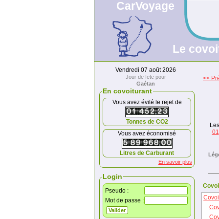
CarVoyage
Le covoi
Vendredi 07 août 2026
Jour de fete pour
<< Pr
Gaétan
En covoiturant
Vous avez évité le rejet de
Tonnes de CO2
Les
01
Vous avez économisé
Litres de Carburant
Lég
En savoir plus
Login
Covoi
Pseudo :
Covoi
Mot de passe :
Cov
Cov