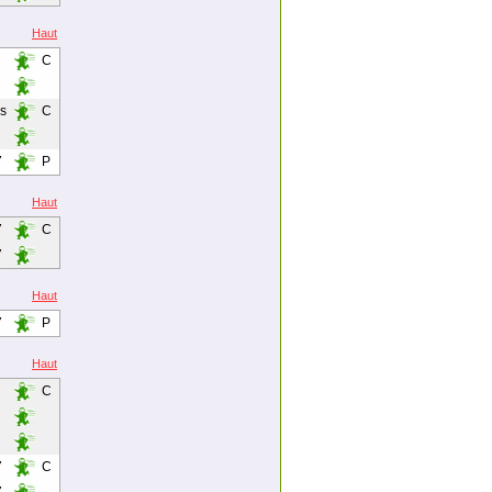
Haut
C
rs
C
7
P
Haut
7
C
7
Haut
7
P
Haut
C
7
C