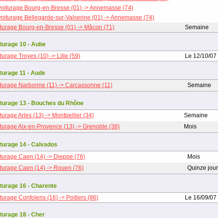
oiturage Bourg-en-Bresse (01) -> Annemasse (74)
oiturage Bellegarde-sur-Valserine (01) -> Annemasse (74)
turage Bourg-en-Bresse (01) -> Mâcon (71)
Semaine
turage 10 - Aube
urage Troyes (10) -> Lille (59)
Le 12/10/07
turage 11 - Aude
turage Narbonne (11) -> Carcassonne (11)
Semaine
turage 13 - Bouches du Rhône
turage Arles (13) -> Montpellier (34)
Semaine
turage Aix-en-Provence (13) -> Grenoble (38)
Mois
turage 14 - Calvados
turage Caen (14) -> Dieppe (76)
Mois
turage Caen (14) -> Rouen (76)
Quinze jou
turage 16 - Charente
turage Confolens (16) -> Poitiers (86)
Le 16/09/07
turage 18 - Cher