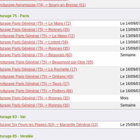
oiturage Annemasse (74) -> Bourg-en-Bresse (01)
turage 75 - Paris
turage Paris Général (75) -> Le Mans (72)
Le 14/09/0
turage Paris Général (75) -> Rennes (35)
Le 13/09/0
oiturage Paris Général (75) -> Le Mans (72)
Le 13/09/0
turage Paris Général (75) -> Lorient (56)
Le 13/09/0
turage Paris Général (75) -> Rennes (35)
Le 15/09/0
turage Paris Général (75) -> Beauvais (60)
Semaine
oiturage Paris Général (75) -> Beaumont-sur-Oise (95)
turage Paris Général (75) -> La Rochelle (17)
Le 16/09/0
oiturage Paris Général (75) -> Orléans (45)
Le 16/09/0
oiturage Paris Général (75) -> Tours (37)
Le 16/09/0
oiturage Paris Général (75) -> Poitiers (86)
Le 16/09/0
turage Paris Général (75) -> Rennes (35)
Mois
turage Paris Général (75) -> Rennes (35)
Semaine
turage 83 - Var
turage Six Fours les Plages (83) -> Marseille Général (13)
Le 25/09/0
turage 85 - Vendée