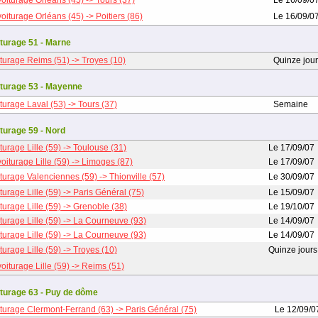
oiturage Orléans (45) -> Tours (37)
Le 16/09/0
oiturage Orléans (45) -> Poitiers (86)
Le 16/09/0
turage 51 - Marne
turage Reims (51) -> Troyes (10)
Quinze jou
turage 53 - Mayenne
turage Laval (53) -> Tours (37)
Semaine
turage 59 - Nord
turage Lille (59) -> Toulouse (31)
Le 17/09/07
oiturage Lille (59) -> Limoges (87)
Le 17/09/07
turage Valenciennes (59) -> Thionville (57)
Le 30/09/07
turage Lille (59) -> Paris Général (75)
Le 15/09/07
turage Lille (59) -> Grenoble (38)
Le 19/10/07
turage Lille (59) -> La Courneuve (93)
Le 14/09/07
turage Lille (59) -> La Courneuve (93)
Le 14/09/07
urage Lille (59) -> Troyes (10)
Quinze jours
oiturage Lille (59) -> Reims (51)
turage 63 - Puy de dôme
turage Clermont-Ferrand (63) -> Paris Général (75)
Le 12/09/0