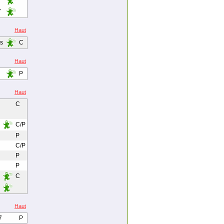
7
7
Haut
rs
C
Haut
P
Haut
C
C/P
P
C/P
P
P
C
Haut
7
P