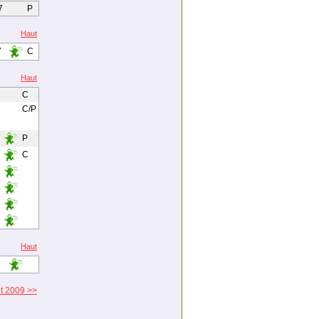
7
P
Haut
7
C
Haut
C
C/P
P
C
Haut
ût 2009 >>