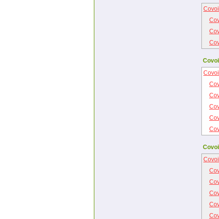
Covoi
Cov
Cov
Cov
Covoi
Covoi
Cov
Cov
Cov
Cov
Cov
Covoi
Covoi
Cov
Cov
Cov
Cov
Cov