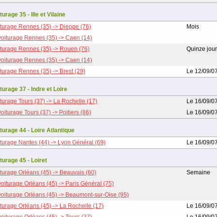
urage 35 - Ille et Vilaine
turage Rennes (35) -> Dieppe (76)
Mois
oiturage Rennes (35) -> Caen (14)
turage Rennes (35) -> Rouen (76)
Quinze jou
oiturage Rennes (35) -> Caen (14)
turage Rennes (35) -> Brest (29)
Le 12/09/0
turage 37 - Indre et Loire
turage Tours (37) -> La Rochelle (17)
Le 16/09/0
oiturage Tours (37) -> Poitiers (86)
Le 16/09/0
turage 44 - Loire Atlantique
turage Nantes (44) -> Lyon Général (69)
Le 16/09/0
turage 45 - Loiret
turage Orléans (45) -> Beauvais (60)
Semaine
oiturage Orléans (45) -> Paris Général (75)
oiturage Orléans (45) -> Beaumont-sur-Oise (95)
turage Orléans (45) -> La Rochelle (17)
Le 16/09/0