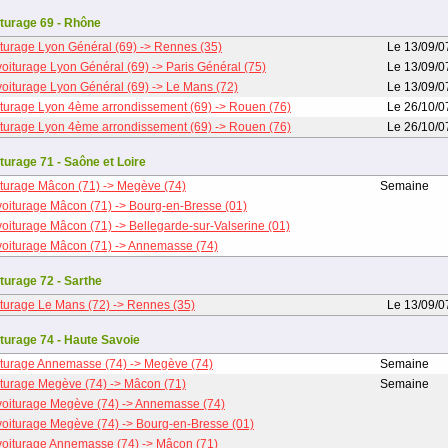
turage 69 - Rhône
turage Lyon Général (69) -> Rennes (35)
Le 13/09/0
oiturage Lyon Général (69) -> Paris Général (75)
Le 13/09/0
oiturage Lyon Général (69) -> Le Mans (72)
Le 13/09/0
turage Lyon 4ème arrondissement (69) -> Rouen (76)
Le 26/10/0
turage Lyon 4ème arrondissement (69) -> Rouen (76)
Le 26/10/0
turage 71 - Saône et Loire
turage Mâcon (71) -> Megève (74)
Semaine
oiturage Mâcon (71) -> Bourg-en-Bresse (01)
oiturage Mâcon (71) -> Bellegarde-sur-Valserine (01)
oiturage Mâcon (71) -> Annemasse (74)
turage 72 - Sarthe
turage Le Mans (72) -> Rennes (35)
Le 13/09/0
turage 74 - Haute Savoie
turage Annemasse (74) -> Megève (74)
Semaine
turage Megève (74) -> Mâcon (71)
Semaine
oiturage Megève (74) -> Annemasse (74)
oiturage Megève (74) -> Bourg-en-Bresse (01)
oiturage Annemasse (74) -> Mâcon (71)