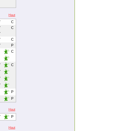
Haut
7
C
7
C
7
7
C
7
P
C
7
C
7
7
7
P
P
Haut
7
P
Haut