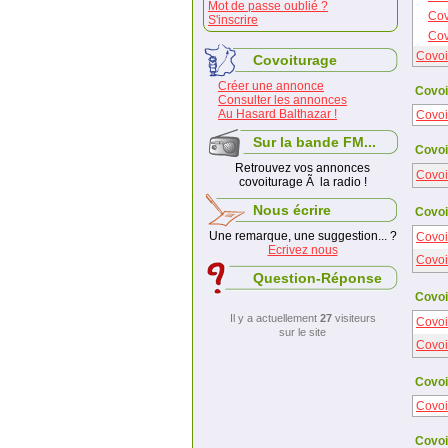
Mot de passe oublié ?
Cov
S'inscrire
Cov
Covoi
Covoiturage
Créer une annonce
Covoi
Consulter les annonces
Au Hasard Balthazar !
Covoit
Sur la bande FM...
Covoi
Retrouvez vos annonces
Covoi
covoiturage Ã la radio !
Nous écrire
Covoi
Une remarque, une suggestion... ?
Covoi
Ecrivez nous
Covoi
Question-Réponse
Covoi
Il y a actuellement
27
visiteurs
Covoi
sur le site
Covoi
Covoi
Covoi
Covoi