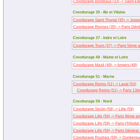
Covoiturage Bordeaux (33) -> Saint-Éti
Covoiturage 35 - Ille et Vilaine
Covoiturage Saint-Thurial (35) -> Josse
Covoiturage Rennes (35) -> Paris Géné
Covoiturage 37 - Indre et Loire
Covoiturage Tours (37) -> Paris 5ème 
Covoiturage 49 - Maine et Loire
Covoiturage Mazé (49) -> Angers (49)
Covoiturage 51 - Marne
Covoiturage Reims (51) -> Laval (53)
Covoiturage Reims (51) -> Paris 13
Covoiturage 59 - Nord
Covoiturage Seclin (59) -> Lille (59)
Covoiturage Lille (59) -> Paris 9ème a
Covoiturage Lille (59) -> Paris-l'Hôpital
Covoiturage Lille (59) -> Paris Général 
Covoiturage Roubaix (59) -> Dunkerqu