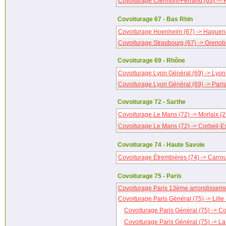
Covoiturage Clermont-Ferrand (63) -> P
Covoiturage 67 - Bas Rhin
Covoiturage Hoenheim (67) -> Haguen
Covoiturage Strasbourg (67) -> Grenob
Covoiturage 69 - Rhône
Covoiturage Lyon Général (69) -> Lyon
Covoiturage Lyon Général (69) -> Paris
Covoiturage 72 - Sarthe
Covoiturage Le Mans (72) -> Morlaix (2
Covoiturage Le Mans (72) -> Corbeil-E
Covoiturage 74 - Haute Savoie
Covoiturage Étrembières (74) -> Carro
Covoiturage 75 - Paris
Covoiturage Paris 13ème arrondissemen
Covoiturage Paris Général (75) -> Lille 
Covoiturage Paris Général (75) -> C
Covoiturage Paris Général (75) -> L