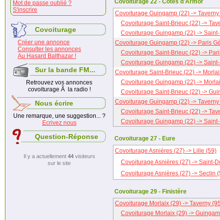
Covoiturage 22 - Côtes d'Armor
Mot de passe oublié ?
S'inscrire
Covoiturage Guingamp (22) -> Taverny 
Covoiturage Saint-Brieuc (22) -> Tav
Covoiturage
Covoiturage Guingamp (22) -> Saint-
Créer une annonce
Covoiturage Guingamp (22) -> Paris Gé
Consulter les annonces
Covoiturage Saint-Brieuc (22) -> Par
Au Hasard Balthazar !
Covoiturage Guingamp (22) -> Saint-
Sur la bande FM...
Covoiturage Saint-Brieuc (22) -> Morlai
Covoiturage Guingamp (22) -> Morlai
Retrouvez vos annonces
covoiturage Ã la radio !
Covoiturage Saint-Brieuc (22) -> Gu
Covoiturage Guingamp (22) -> Taverny 
Nous écrire
Covoiturage Saint-Brieuc (22) -> Tav
Une remarque, une suggestion... ?
Covoiturage Guingamp (22) -> Saint-
Ecrivez nous
Question-Réponse
Covoiturage 27 - Eure
Covoiturage Asnières (27) -> Lille (59)
Il y a actuellement
44
visiteurs
Covoiturage Asnières (27) -> Saint-D
sur le site
Covoiturage Asnières (27) -> Seclin (
Covoiturage 29 - Finistère
Covoiturage Morlaix (29) -> Taverny (9
Covoiturage Morlaix (29) -> Guingam