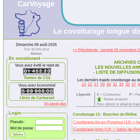
CarVoyage
Le covoiturage longue dis
Dimanche 09 août 2026
Jour de fete pour
<< Précédente : samedi 26 novembre 
Amour
En covoiturant
ARCHIVES 
Vous avez évité le rejet de
LES NOUVELLES AN
- LISTE DE DIFFUSI
Tonnes de CO2
Les dernièrs trajets covoiturage au dé
13
22
27
29
30
31
33
35
37
4
Vous avez économisé
Légende
C
= Conducteur
P
= Pa
Litres de Carburant
Retour proposé
En savoir plus
Pour obtenir le détail du traj
Login
Covoiturage 13 - Bouches du Rhône
Pseudo :
Covoiturage Aix-en-Provence (13) -> A
Mot de passe :
Covoiturage Arles (13) -> Salon-de-Pro