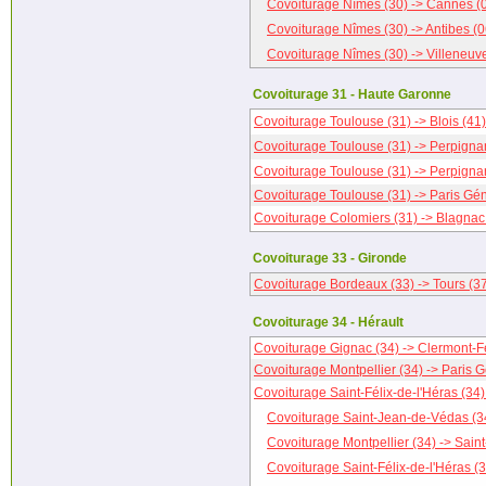
Covoiturage Nîmes (30) -> Cannes (
Covoiturage Nîmes (30) -> Antibes (0
Covoiturage Nîmes (30) -> Villeneuv
Covoiturage 31 - Haute Garonne
Covoiturage Toulouse (31) -> Blois (41)
Covoiturage Toulouse (31) -> Perpigna
Covoiturage Toulouse (31) -> Perpigna
Covoiturage Toulouse (31) -> Paris Gén
Covoiturage Colomiers (31) -> Blagnac
Covoiturage 33 - Gironde
Covoiturage Bordeaux (33) -> Tours (3
Covoiturage 34 - Hérault
Covoiturage Gignac (34) -> Clermont-F
Covoiturage Montpellier (34) -> Paris G
Covoiturage Saint-Félix-de-l'Héras (34)
Covoiturage Saint-Jean-de-Védas (34
Covoiturage Montpellier (34) -> Sain
Covoiturage Saint-Félix-de-l'Héras (