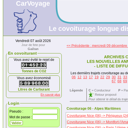
CarVoyage
Le covoiturage longue dis
Vendredi 07 août 2026
Jour de fete pour
<< Précédente : mercredi 09 décembre
Gaétan
En covoiturant
ARCHIVES 
Vous avez évité le rejet de
LES NOUVELLES AN
- LISTE DE DIFF
Tonnes de CO2
Les dernièrs trajets covoiturage au dé
06
12
13
17
19
22
29
30
31
33
Vous avez économisé
67
68
69
Litres de Carburant
Légende
C
= Conducteur
P
= Pa
Retour proposé
En savoir plus
Pour obtenir le détail du traj
Login
Covoiturage 06 - Alpes Maritimes
Pseudo :
Covoiturage Nice (06) -> Périgueux (24
Mot de passe :
Covoiturage Nice (06) -> Montfort-l'Ama
Covoiturage Nice (06) -> Paris 14ème 