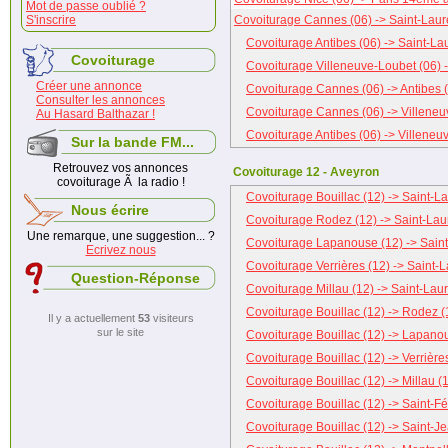
Mot de passe oublié ?
S'inscrire
Covoiturage Cannes (06) -> Saint-Laur
Covoiturage Antibes (06) -> Saint-La
Covoiturage
Covoiturage Villeneuve-Loubet (06) -
Créer une annonce
Covoiturage Cannes (06) -> Antibes 
Consulter les annonces
Covoiturage Cannes (06) -> Villeneu
Au Hasard Balthazar !
Covoiturage Antibes (06) -> Villeneu
Sur la bande FM...
Retrouvez vos annonces
Covoiturage 12 - Aveyron
covoiturage Ã la radio !
Covoiturage Bouillac (12) -> Saint-L
Nous écrire
Covoiturage Rodez (12) -> Saint-Lau
Une remarque, une suggestion... ?
Covoiturage Lapanouse (12) -> Saint
Ecrivez nous
Covoiturage Verrières (12) -> Saint-L
Question-Réponse
Covoiturage Millau (12) -> Saint-Lau
Covoiturage Bouillac (12) -> Rodez (
Il y a actuellement
53
visiteurs
sur le site
Covoiturage Bouillac (12) -> Lapano
Covoiturage Bouillac (12) -> Verrière
Covoiturage Bouillac (12) -> Millau (
Covoiturage Bouillac (12) -> Saint-Fé
Covoiturage Bouillac (12) -> Saint-J