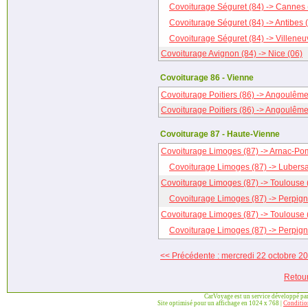
Covoiturage Séguret (84) -> Cannes 
Covoiturage Séguret (84) -> Antibes 
Covoiturage Séguret (84) -> Villeneu
Covoiturage Avignon (84) -> Nice (06)
Covoiturage 86 - Vienne
Covoiturage Poitiers (86) -> Angoulême
Covoiturage Poitiers (86) -> Angoulême
Covoiturage 87 - Haute-Vienne
Covoiturage Limoges (87) -> Arnac-Po
Covoiturage Limoges (87) -> Lubersa
Covoiturage Limoges (87) -> Toulouse 
Covoiturage Limoges (87) -> Perpign
Covoiturage Limoges (87) -> Toulouse 
Covoiturage Limoges (87) -> Perpign
<< Précédente : mercredi 22 octobre 2
Retou
CarVoyage est un service développé pa
Site optimisé pour un affichage en 1024 x 768 |
Condition