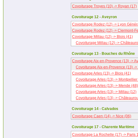
Covoiturage Troyes (10) -> Royan (17)
Covoiturage 12 - Aveyron
Covoiturage Rodez (12) -> Lyon Généra
Covoiturage Rodez (12) -> Clermont-Fe
Covoiturage Millau (12) -> Blois (41)
Covoiturage Millau (12) -> Châteauro
Covoiturage 13 - Bouches du Rhône
Covoiturage Aix-en-Provence (13) -> A
Covoiturage Aix-en-Provence (13) ->
Covoiturage Arles (13) -> Blois (41)
Covoiturage Arles (13) -> Montpellier
Covoiturage Arles (13) -> Mende (48)
Covoiturage Arles (13) -> Millau (12)
Covoiturage Arles (13) -> Châteaurou
Covoiturage 14 - Calvados
Covoiturage Caen (14) -> Nice (06)
Covoiturage 17 - Charente Maritime
Covoiturage La Rochelle (17) -> Paris