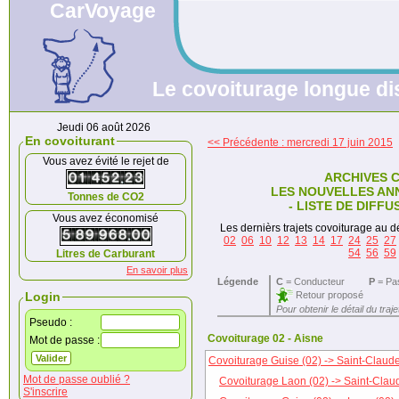
CarVoyage
Le covoiturage longue dis
Jeudi 06 août 2026
En covoiturant
<< Précédente : mercredi 17 juin 2015
Vous avez évité le rejet de
ARCHIVES 
LES NOUVELLES AN
Tonnes de CO2
- LISTE DE DIFFU
Vous avez économisé
Les dernièrs trajets covoiturage au dé
02
06
10
12
13
14
17
24
25
27
54
56
59
Litres de Carburant
En savoir plus
Légende
C
= Conducteur
P
= Pa
Retour proposé
Login
Pour obtenir le détail du traj
Pseudo :
Covoiturage 02 - Aisne
Mot de passe :
Covoiturage Guise (02) -> Saint-Claude
Mot de passe oublié ?
Covoiturage Laon (02) -> Saint-Clau
S'inscrire