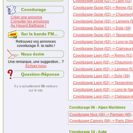
Covoiturage Guise (02) -> Laon (02)
Covoiturage Guise (02) -> Reims (51
Covoiturage
Covoiturage Guise (02) -> Chaumont
Créer une annonce
Consulter les annonces
Covoiturage Guise (02) -> Langres (
Au Hasard Balthazar !
Covoiturage Guise (02) -> Dole (39)
Sur la bande FM...
Covoiturage Guise (02) -> Tassenière
Retrouvez vos annonces
Covoiturage Guise (02) -> Lons-le-Sa
covoiturage Ã la radio !
Covoiturage Guise (02) -> Clairvaux-
Nous écrire
Covoiturage Laon (02) -> Reims (51)
Une remarque, une suggestion... ?
Covoiturage Laon (02) -> Chaumont 
Ecrivez nous
Covoiturage Laon (02) -> Langres (5
Question-Réponse
Covoiturage Laon (02) -> Dole (39)
Covoiturage Laon (02) -> Tassenière
Il y a actuellement
38
visiteurs
Covoiturage Laon (02) -> Lons-le-Sa
sur le site
Covoiturage Laon (02) -> Clairvaux-l
Covoiturage 06 - Alpes Maritimes
Covoiturage Nice (06) -> Parmain (95)
Covoiturage Cannes (06) -> Paris 20è
Covoiturage 10 - Aube