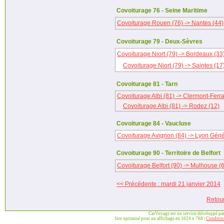
Covoiturage 76 - Seine Maritime
Covoiturage Rouen (76) -> Nantes (44)
Covoiturage 79 - Deux-Sèvres
Covoiturage Niort (79) -> Bordeaux (33
Covoiturage Niort (79) -> Saintes (17
Covoiturage 81 - Tarn
Covoiturage Albi (81) -> Clermont-Ferr
Covoiturage Albi (81) -> Rodez (12)
Covoiturage 84 - Vaucluse
Covoiturage Avignon (84) -> Lyon Géné
Covoiturage 90 - Territoire de Belfort
Covoiturage Belfort (90) -> Mulhouse (
<< Précédente : mardi 21 janvier 2014
Retou
CarVoyage est un service développé pa
Site optimisé pour un affichage en 1024 x 768 |
Condition