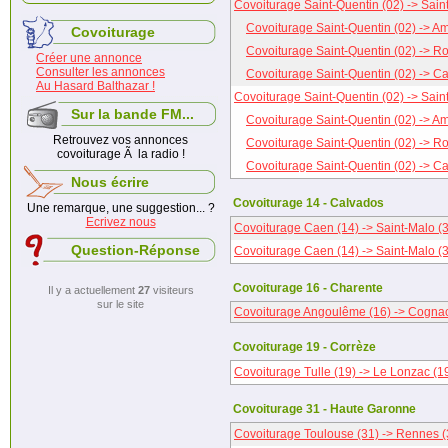
Covoiturage Saint-Quentin (02) -> Sain
Covoiturage Saint-Quentin (02) -> Am
Covoiturage
Covoiturage Saint-Quentin (02) -> R
Créer une annonce
Consulter les annonces
Covoiturage Saint-Quentin (02) -> C
Au Hasard Balthazar !
Covoiturage Saint-Quentin (02) -> Sain
Sur la bande FM...
Covoiturage Saint-Quentin (02) -> Am
Retrouvez vos annonces
Covoiturage Saint-Quentin (02) -> R
covoiturage Ã la radio !
Covoiturage Saint-Quentin (02) -> C
Nous écrire
Covoiturage 14 - Calvados
Une remarque, une suggestion... ?
Ecrivez nous
Covoiturage Caen (14) -> Saint-Malo (
Question-Réponse
Covoiturage Caen (14) -> Saint-Malo (
Covoiturage 16 - Charente
Il y a actuellement
27
visiteurs
sur le site
Covoiturage Angoulême (16) -> Cognac
Covoiturage 19 - Corrèze
Covoiturage Tulle (19) -> Le Lonzac (1
Covoiturage 31 - Haute Garonne
Covoiturage Toulouse (31) -> Rennes (