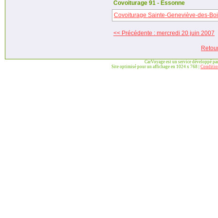
Covoiturage 91 - Essonne
Covoiturage Sainte-Geneviève-des-Bois 
<< Précédente : mercredi 20 juin 2007
Retou
CarVoyage est un service développé pa
Site optimisé pour un affichage en 1024 x 768 |
Condition