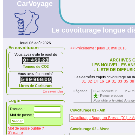
CarVoyage
Le covoiturage longue dis
Jeudi 06 août 2026
En covoiturant
<< Précédente : jeudi 16 mai 2013
Vous avez évité le rejet de
ARCHIVES 
LES NOUVELLES AN
Tonnes de CO2
- LISTE DE DIFFUS
Vous avez économisé
Les dernièrs trajets covoiturage au dé
01
02
14
16
19
31
33
35
38
Litres de Carburant
Légende
C
= Conducteur
P
= Pa
En savoir plus
Retour proposé
Login
Pour obtenir le détail du traj
Pseudo :
Covoiturage 01 - Ain
Mot de passe :
Covoiturage Bourg-en-Bresse (01) -> 
Mot de passe oublié ?
Covoiturage 02 - Aisne
S'inscrire