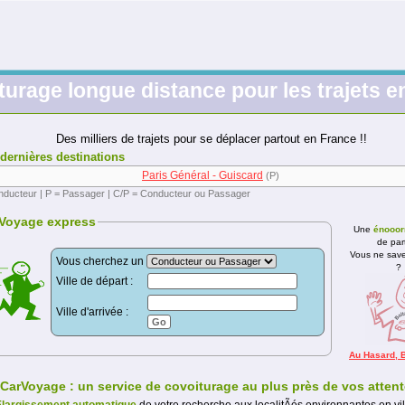
turage longue distance pour les trajets e
Des milliers de trajets pour se déplacer partout en France !!
dernières destinations
Paris Général - Guiscard
(P)
nducteur | P = Passager | C/P = Conducteur ou Passager
Voyage express
Une
énooo
de part
Vous ne sav
Vous cherchez un
?
Ville de départ :
Ville d'arrivée :
Au Hasard, B
CarVoyage : un service de covoiturage au plus près de vos attent