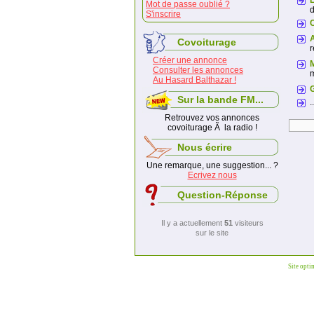
Mot de passe oublié ?
d
S'inscrire
A
Covoiturage
r
Créer une annonce
Consulter les annonces
m
Au Hasard Balthazar !
Sur la bande FM...
.
Retrouvez vos annonces
covoiturage Ã la radio !
Nous écrire
Une remarque, une suggestion... ?
Ecrivez nous
Question-Réponse
Il y a actuellement
51
visiteurs
sur le site
Site opti