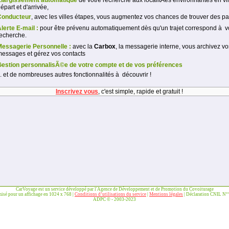
Elargissement automatique
de votre recherche aux localitÃés environnantes en vil
épart et d'arrivée,
Conducteur
, avec les villes étapes, vous augmentez vos chances de trouver des p
lerte E-mail :
pour être prévenu automatiquement dès qu'un trajet correspond à v
echerche.
Messagerie Personnelle :
avec la
Carbox
, la messagerie interne, vous archivez vo
essages et gérez vos contacts
Gestion personnalisÃ©e de votre compte et de vos préférences
.. et de nombreuses autres fonctionnalités à découvrir !
Inscrivez vous
, c'est simple, rapide et gratuit !
CarVoyage est un service développé par l'Agence de Développement et de Promotion du Covoiturage
misé pour un affichage en 1024 x 768 |
Conditions d’utilisations du service
|
Mentions légales
| Déclaration CNIL N
ADPC © - 2003-2023