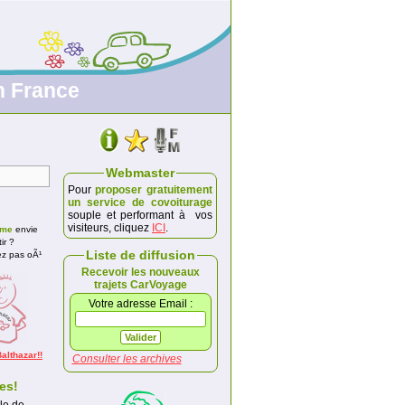
n France
Webmaster
Pour
proposer gratuitement
un service de covoiturage
souple et performant à vos
visiteurs, cliquez
ICI
.
rme
envie
ir ?
Liste de diffusion
ez pas oÃ¹
Recevoir les nouveaux
trajets CarVoyage
Votre adresse Email :
althazar!!
Consulter les archives
es!